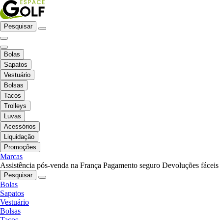
Pesquisar
Bolas
Sapatos
Vestuário
Bolsas
Tacos
Trolleys
Luvas
Acessórios
Liquidação
Promoções
Marcas
Assistência pós-venda na França
Pagamento seguro
Devoluções fáceis
Pesquisar
Bolas
Sapatos
Vestuário
Bolsas
Tacos