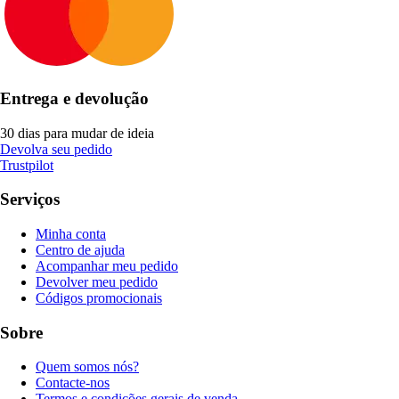
Entrega e devolução
30 dias para mudar de ideia
Devolva seu pedido
Trustpilot
Serviços
Minha conta
Centro de ajuda
Acompanhar meu pedido
Devolver meu pedido
Códigos promocionais
Sobre
Quem somos nós?
Contacte-nos
Termos e condições gerais de venda