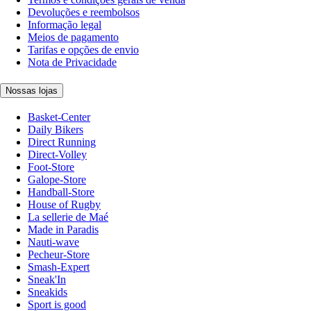
Devoluções e reembolsos
Informação legal
Meios de pagamento
Tarifas e opções de envio
Nota de Privacidade
Nossas lojas
Basket-Center
Daily Bikers
Direct Running
Direct-Volley
Foot-Store
Galope-Store
Handball-Store
House of Rugby
La sellerie de Maé
Made in Paradis
Nauti-wave
Pecheur-Store
Smash-Expert
Sneak'In
Sneakids
Sport is good