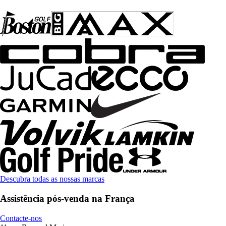
Descubra todas as nossas marcas
Assistência pós-venda na França
Contacte-nos