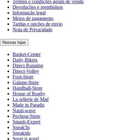
Termos e condições gerais de venda
Devoluções e reembolsos
Informação legal
Meios de pagamento
Tarifas e opções de envio
Nota de Privacidade
Nossas lojas
Basket-Center
Daily Bikers
Direct Running
Direct-Volley
Foot-Store
Galope-Store
Handball-Store
House of Rugby
La sellerie de Maé
Made in Paradis
Nauti-wave
Pecheur-Store
Smash-Expert
Sneak'In
Sneakids
Sport is good