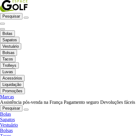
Pesquisar
Bolas
Sapatos
Vestuário
Bolsas
Tacos
Trolleys
Luvas
Acessórios
Liquidação
Promoções
Marcas
Assistência pós-venda na França
Pagamento seguro
Devoluções fáceis
Pesquisar
Bolas
Sapatos
Vestuário
Bolsas
Tacos