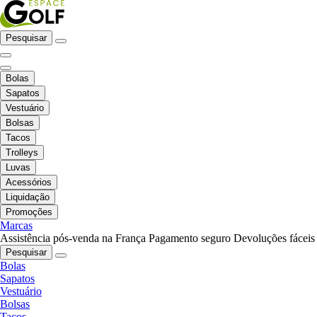
Pesquisar
Bolas
Sapatos
Vestuário
Bolsas
Tacos
Trolleys
Luvas
Acessórios
Liquidação
Promoções
Marcas
Assistência pós-venda na França
Pagamento seguro
Devoluções fáceis
Pesquisar
Bolas
Sapatos
Vestuário
Bolsas
Tacos