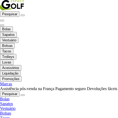
Pesquisar
Bolas
Sapatos
Vestuário
Bolsas
Tacos
Trolleys
Luvas
Acessórios
Liquidação
Promoções
Marcas
Assistência pós-venda na França
Pagamento seguro
Devoluções fáceis
Pesquisar
Bolas
Sapatos
Vestuário
Bolsas
Tacos