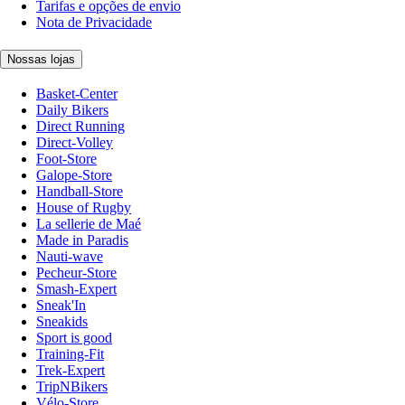
Tarifas e opções de envio
Nota de Privacidade
Nossas lojas
Basket-Center
Daily Bikers
Direct Running
Direct-Volley
Foot-Store
Galope-Store
Handball-Store
House of Rugby
La sellerie de Maé
Made in Paradis
Nauti-wave
Pecheur-Store
Smash-Expert
Sneak'In
Sneakids
Sport is good
Training-Fit
Trek-Expert
TripNBikers
Vélo-Store