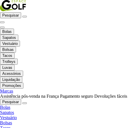
Pesquisar
Bolas
Sapatos
Vestuário
Bolsas
Tacos
Trolleys
Luvas
Acessórios
Liquidação
Promoções
Marcas
Assistência pós-venda na França
Pagamento seguro
Devoluções fáceis
Pesquisar
Bolas
Sapatos
Vestuário
Bolsas
Tacos