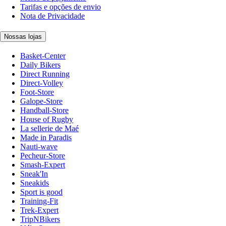
Tarifas e opções de envio
Nota de Privacidade
Nossas lojas
Basket-Center
Daily Bikers
Direct Running
Direct-Volley
Foot-Store
Galope-Store
Handball-Store
House of Rugby
La sellerie de Maé
Made in Paradis
Nauti-wave
Pecheur-Store
Smash-Expert
Sneak'In
Sneakids
Sport is good
Training-Fit
Trek-Expert
TripNBikers