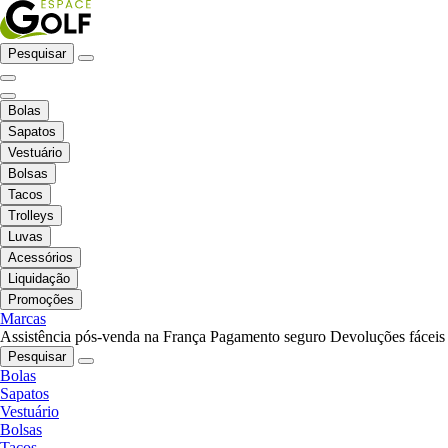
Pesquisar
Bolas
Sapatos
Vestuário
Bolsas
Tacos
Trolleys
Luvas
Acessórios
Liquidação
Promoções
Marcas
Assistência pós-venda na França
Pagamento seguro
Devoluções fáceis
Pesquisar
Bolas
Sapatos
Vestuário
Bolsas
Tacos