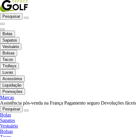
Pesquisar
Bolas
Sapatos
Vestuário
Bolsas
Tacos
Trolleys
Luvas
Acessórios
Liquidação
Promoções
Marcas
Assistência pós-venda na França
Pagamento seguro
Devoluções fáceis
Pesquisar
Bolas
Sapatos
Vestuário
Bolsas
Tacos