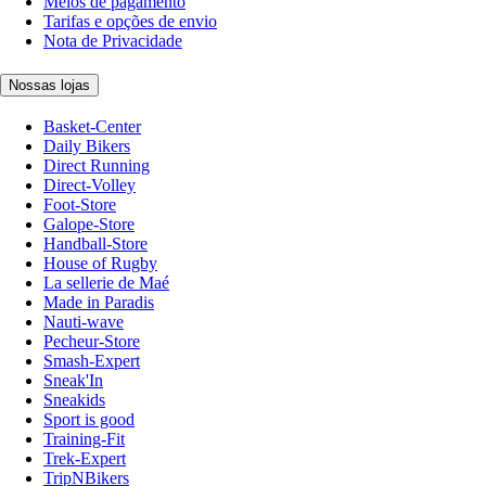
Meios de pagamento
Tarifas e opções de envio
Nota de Privacidade
Nossas lojas
Basket-Center
Daily Bikers
Direct Running
Direct-Volley
Foot-Store
Galope-Store
Handball-Store
House of Rugby
La sellerie de Maé
Made in Paradis
Nauti-wave
Pecheur-Store
Smash-Expert
Sneak'In
Sneakids
Sport is good
Training-Fit
Trek-Expert
TripNBikers