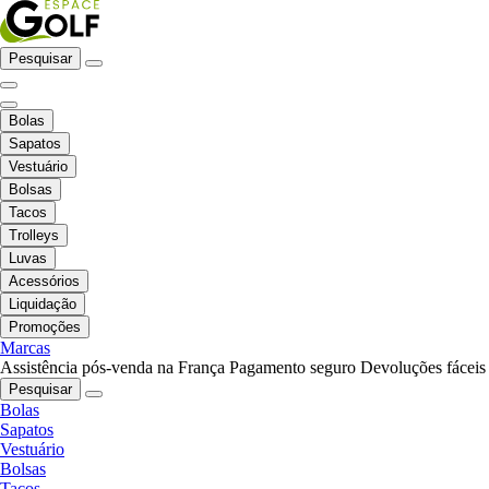
Pesquisar
Bolas
Sapatos
Vestuário
Bolsas
Tacos
Trolleys
Luvas
Acessórios
Liquidação
Promoções
Marcas
Assistência pós-venda na França
Pagamento seguro
Devoluções fáceis
Pesquisar
Bolas
Sapatos
Vestuário
Bolsas
Tacos