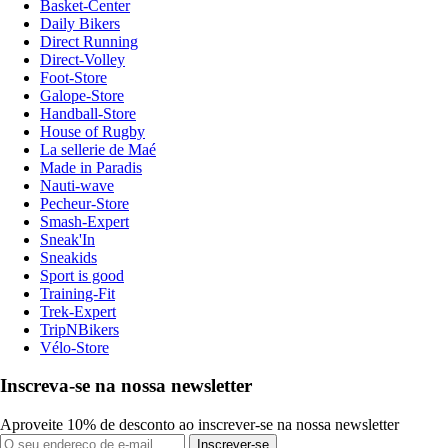
Basket-Center
Daily Bikers
Direct Running
Direct-Volley
Foot-Store
Galope-Store
Handball-Store
House of Rugby
La sellerie de Maé
Made in Paradis
Nauti-wave
Pecheur-Store
Smash-Expert
Sneak'In
Sneakids
Sport is good
Training-Fit
Trek-Expert
TripNBikers
Vélo-Store
Inscreva-se na nossa newsletter
Aproveite 10% de desconto ao inscrever-se na nossa newsletter
Inscrever-se