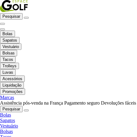
Pesquisar
Bolas
Sapatos
Vestuário
Bolsas
Tacos
Trolleys
Luvas
Acessórios
Liquidação
Promoções
Marcas
Assistência pós-venda na França
Pagamento seguro
Devoluções fáceis
Pesquisar
Bolas
Sapatos
Vestuário
Bolsas
Tacos