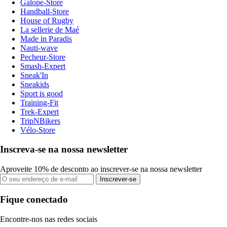
Galope-Store
Handball-Store
House of Rugby
La sellerie de Maé
Made in Paradis
Nauti-wave
Pecheur-Store
Smash-Expert
Sneak'In
Sneakids
Sport is good
Training-Fit
Trek-Expert
TripNBikers
Vélo-Store
Inscreva-se na nossa newsletter
Aproveite 10% de desconto ao inscrever-se na nossa newsletter
Inscrever-se
Fique conectado
Encontre-nos nas redes sociais