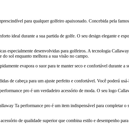
prescindível para qualquer golfeiro apaixonado. Concebida pela famos
nforto ideal durante a sua partida de golfe. O seu design elegante e es
icas especialmente desenvolvidas para golfeiros. A tecnologia Callaway
ge do sol enquanto melhora a sua visão no campo.
damente evapora o suor para te manter seco e confortável durante a su
idas de cabeça para um ajuste perfeito e confortável. Você poderá usá-l
performance pro é um verdadeiro acessório de moda. O seu logo Callaw
 Callaway Ta performance pro é um item indispensável para completar o 
essório de qualidade superior que combina estilo e desempenho para to