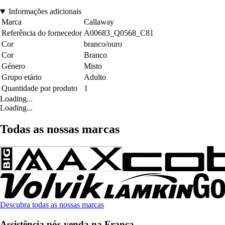
Informações adicionais
Marca
Callaway
Referência do fornecedor
A00683_Q0568_C81
Cor
branco/ouro
Cor
Branco
Género
Misto
Grupo etário
Adulto
Quantidade por produto
1
Loading...
Loading...
Todas as nossas marcas
Descubra todas as nossas marcas
Assistência pós-venda na França