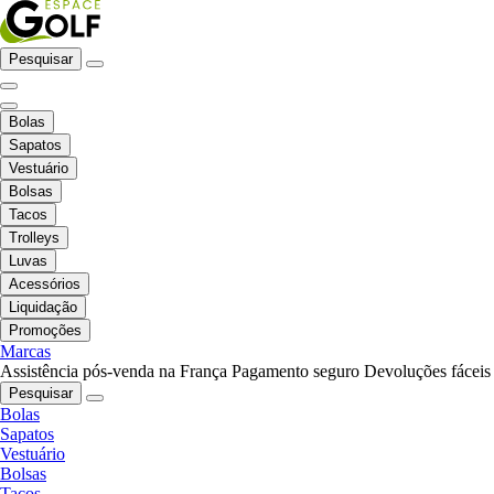
Pesquisar
Bolas
Sapatos
Vestuário
Bolsas
Tacos
Trolleys
Luvas
Acessórios
Liquidação
Promoções
Marcas
Assistência pós-venda na França
Pagamento seguro
Devoluções fáceis
Pesquisar
Bolas
Sapatos
Vestuário
Bolsas
Tacos