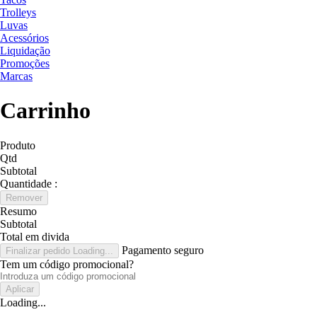
Trolleys
Luvas
Acessórios
Liquidação
Promoções
Marcas
Carrinho
Produto
Qtd
Subtotal
Quantidade :
Remover
Resumo
Subtotal
Total em divida
Pagamento seguro
Finalizar pedido
Loading...
Tem um código promocional?
Aplicar
Loading...