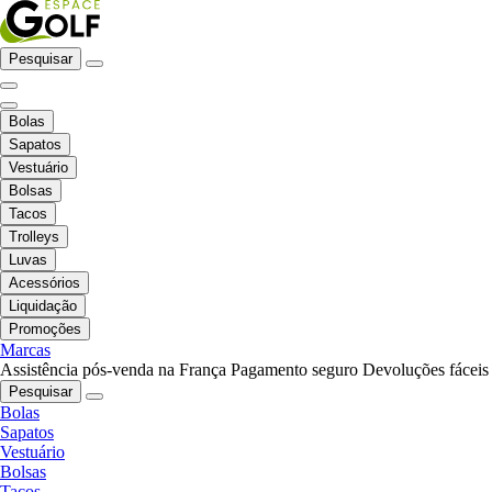
Pesquisar
Bolas
Sapatos
Vestuário
Bolsas
Tacos
Trolleys
Luvas
Acessórios
Liquidação
Promoções
Marcas
Assistência pós-venda na França
Pagamento seguro
Devoluções fáceis
Pesquisar
Bolas
Sapatos
Vestuário
Bolsas
Tacos