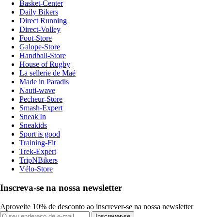
Basket-Center
Daily Bikers
Direct Running
Direct-Volley
Foot-Store
Galope-Store
Handball-Store
House of Rugby
La sellerie de Maé
Made in Paradis
Nauti-wave
Pecheur-Store
Smash-Expert
Sneak'In
Sneakids
Sport is good
Training-Fit
Trek-Expert
TripNBikers
Vélo-Store
Inscreva-se na nossa newsletter
Aproveite 10% de desconto ao inscrever-se na nossa newsletter
Inscrever-se