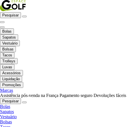
Pesquisar
Bolas
Sapatos
Vestuário
Bolsas
Tacos
Trolleys
Luvas
Acessórios
Liquidação
Promoções
Marcas
Assistência pós-venda na França
Pagamento seguro
Devoluções fáceis
Pesquisar
Bolas
Sapatos
Vestuário
Bolsas
Tacos