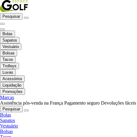
Pesquisar
Bolas
Sapatos
Vestuário
Bolsas
Tacos
Trolleys
Luvas
Acessórios
Liquidação
Promoções
Marcas
Assistência pós-venda na França
Pagamento seguro
Devoluções fáceis
Pesquisar
Bolas
Sapatos
Vestuário
Bolsas
Tacos