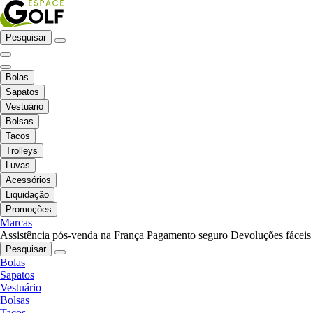
Pesquisar
Bolas
Sapatos
Vestuário
Bolsas
Tacos
Trolleys
Luvas
Acessórios
Liquidação
Promoções
Marcas
Assistência pós-venda na França
Pagamento seguro
Devoluções fáceis
Pesquisar
Bolas
Sapatos
Vestuário
Bolsas
Tacos