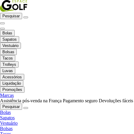
Pesquisar
Bolas
Sapatos
Vestuário
Bolsas
Tacos
Trolleys
Luvas
Acessórios
Liquidação
Promoções
Marcas
Assistência pós-venda na França
Pagamento seguro
Devoluções fáceis
Pesquisar
Bolas
Sapatos
Vestuário
Bolsas
Tacos