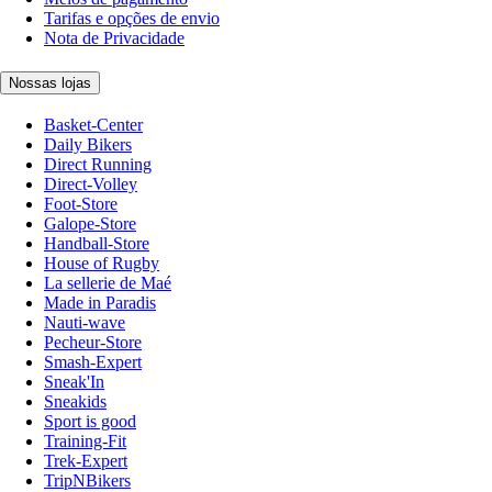
Tarifas e opções de envio
Nota de Privacidade
Nossas lojas
Basket-Center
Daily Bikers
Direct Running
Direct-Volley
Foot-Store
Galope-Store
Handball-Store
House of Rugby
La sellerie de Maé
Made in Paradis
Nauti-wave
Pecheur-Store
Smash-Expert
Sneak'In
Sneakids
Sport is good
Training-Fit
Trek-Expert
TripNBikers