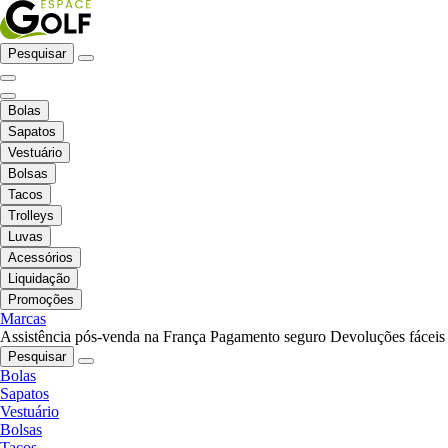
Pesquisar
Bolas
Sapatos
Vestuário
Bolsas
Tacos
Trolleys
Luvas
Acessórios
Liquidação
Promoções
Marcas
Assistência pós-venda na França
Pagamento seguro
Devoluções fáceis
Pesquisar
Bolas
Sapatos
Vestuário
Bolsas
Tacos