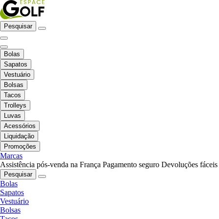
Pesquisar
Bolas
Sapatos
Vestuário
Bolsas
Tacos
Trolleys
Luvas
Acessórios
Liquidação
Promoções
Marcas
Assistência pós-venda na França
Pagamento seguro
Devoluções fáceis
Pesquisar
Bolas
Sapatos
Vestuário
Bolsas
Tacos