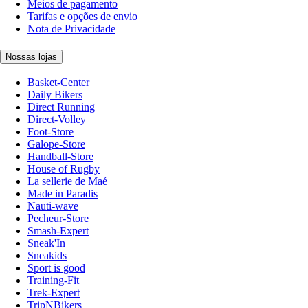
Meios de pagamento
Tarifas e opções de envio
Nota de Privacidade
Nossas lojas
Basket-Center
Daily Bikers
Direct Running
Direct-Volley
Foot-Store
Galope-Store
Handball-Store
House of Rugby
La sellerie de Maé
Made in Paradis
Nauti-wave
Pecheur-Store
Smash-Expert
Sneak'In
Sneakids
Sport is good
Training-Fit
Trek-Expert
TripNBikers