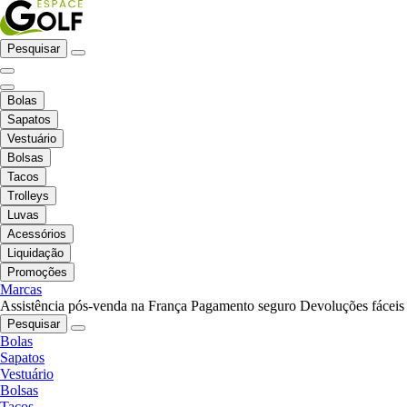
Pesquisar
Bolas
Sapatos
Vestuário
Bolsas
Tacos
Trolleys
Luvas
Acessórios
Liquidação
Promoções
Marcas
Assistência pós-venda na França
Pagamento seguro
Devoluções fáceis
Pesquisar
Bolas
Sapatos
Vestuário
Bolsas
Tacos