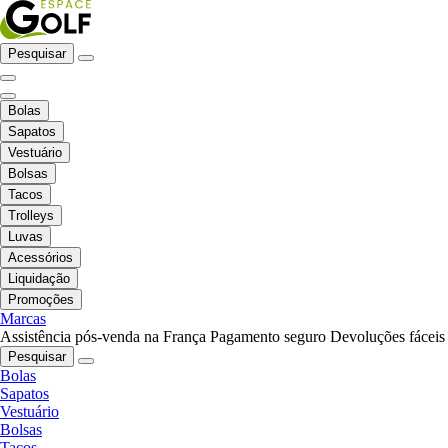
Pesquisar
Bolas
Sapatos
Vestuário
Bolsas
Tacos
Trolleys
Luvas
Acessórios
Liquidação
Promoções
Marcas
Assistência pós-venda na França
Pagamento seguro
Devoluções fáceis
Pesquisar
Bolas
Sapatos
Vestuário
Bolsas
Tacos