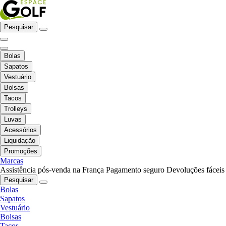
Pesquisar
Bolas
Sapatos
Vestuário
Bolsas
Tacos
Trolleys
Luvas
Acessórios
Liquidação
Promoções
Marcas
Assistência pós-venda na França
Pagamento seguro
Devoluções fáceis
Pesquisar
Bolas
Sapatos
Vestuário
Bolsas
Tacos