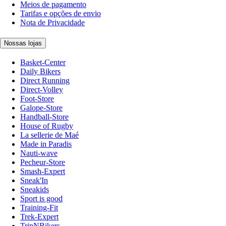
Meios de pagamento
Tarifas e opções de envio
Nota de Privacidade
Nossas lojas
Basket-Center
Daily Bikers
Direct Running
Direct-Volley
Foot-Store
Galope-Store
Handball-Store
House of Rugby
La sellerie de Maé
Made in Paradis
Nauti-wave
Pecheur-Store
Smash-Expert
Sneak'In
Sneakids
Sport is good
Training-Fit
Trek-Expert
TripNBikers