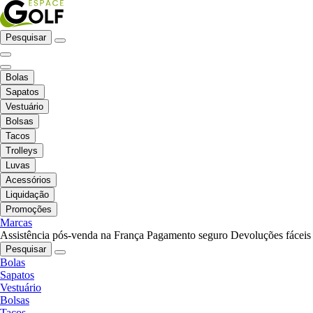
Pesquisar
Bolas
Sapatos
Vestuário
Bolsas
Tacos
Trolleys
Luvas
Acessórios
Liquidação
Promoções
Marcas
Assistência pós-venda na França
Pagamento seguro
Devoluções fáceis
Pesquisar
Bolas
Sapatos
Vestuário
Bolsas
Tacos