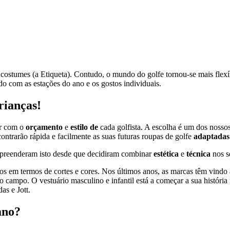
costumes (a Etiqueta). Contudo, o mundo do golfe tornou-se mais flexív
o com as estações do ano e os gostos individuais.
rianças!
ar com o
orçamento
e
estilo de
cada golfista. A escolha é um dos nossos
ntrarão rápida e facilmente as suas futuras roupas de golfe
adaptadas
compreenderam isto desde que decidiram combinar
estética
e
técnica
nos s
ados em termos de cortes e cores. Nos últimos anos, as marcas têm vindo
 no campo. O vestuário masculino e infantil está a começar a sua hist
s e Jott.
ano?