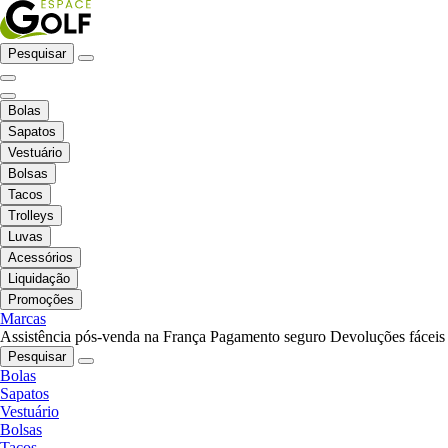
Pesquisar
Bolas
Sapatos
Vestuário
Bolsas
Tacos
Trolleys
Luvas
Acessórios
Liquidação
Promoções
Marcas
Assistência pós-venda na França
Pagamento seguro
Devoluções fáceis
Pesquisar
Bolas
Sapatos
Vestuário
Bolsas
Tacos