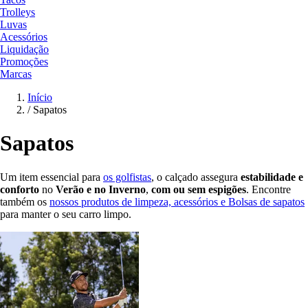
Trolleys
Luvas
Acessórios
Liquidação
Promoções
Marcas
Início
/
Sapatos
Sapatos
Um item essencial para
os golfistas
, o calçado assegura
estabilidade e
conforto
no
Verão e no Inverno
,
com ou sem espigões
. Encontre
também os
nossos produtos de limpeza, acessórios e Bolsas de sapatos
para manter o seu carro limpo.