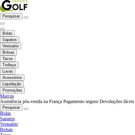
Pesquisar
Bolas
Sapatos
Vestuário
Bolsas
Tacos
Trolleys
Luvas
Acessórios
Liquidação
Promoções
Marcas
Assistência pós-venda na França
Pagamento seguro
Devoluções fáceis
Pesquisar
Bolas
Sapatos
Vestuário
Bolsas
Tacos