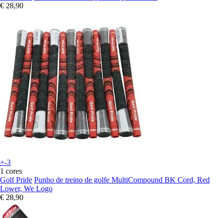
€ 28,90
+-3
1 cores
Golf Pride
Punho de treino de golfe MultiCompound BK Cord, Red
Lower, We Logo
€ 28,90