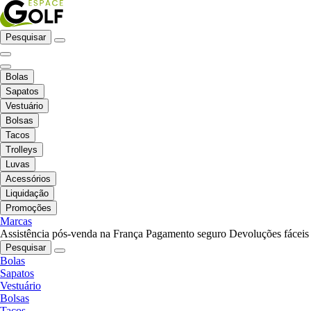
Pesquisar
Bolas
Sapatos
Vestuário
Bolsas
Tacos
Trolleys
Luvas
Acessórios
Liquidação
Promoções
Marcas
Assistência pós-venda na França
Pagamento seguro
Devoluções fáceis
Pesquisar
Bolas
Sapatos
Vestuário
Bolsas
Tacos