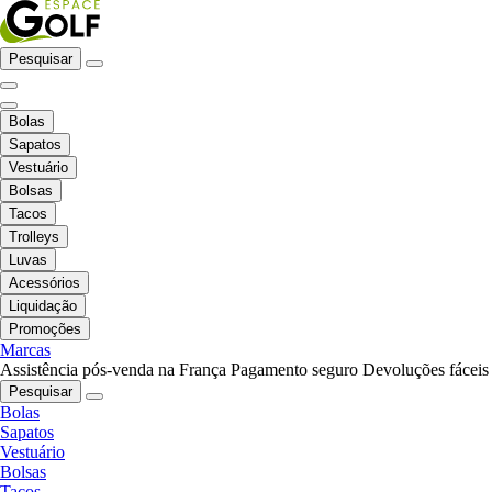
Pesquisar
Bolas
Sapatos
Vestuário
Bolsas
Tacos
Trolleys
Luvas
Acessórios
Liquidação
Promoções
Marcas
Assistência pós-venda na França
Pagamento seguro
Devoluções fáceis
Pesquisar
Bolas
Sapatos
Vestuário
Bolsas
Tacos