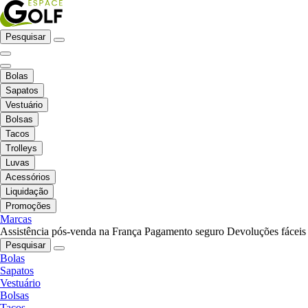
Pesquisar
Bolas
Sapatos
Vestuário
Bolsas
Tacos
Trolleys
Luvas
Acessórios
Liquidação
Promoções
Marcas
Assistência pós-venda na França
Pagamento seguro
Devoluções fáceis
Pesquisar
Bolas
Sapatos
Vestuário
Bolsas
Tacos