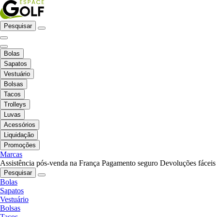
Pesquisar
Bolas
Sapatos
Vestuário
Bolsas
Tacos
Trolleys
Luvas
Acessórios
Liquidação
Promoções
Marcas
Assistência pós-venda na França
Pagamento seguro
Devoluções fáceis
Pesquisar
Bolas
Sapatos
Vestuário
Bolsas
Tacos