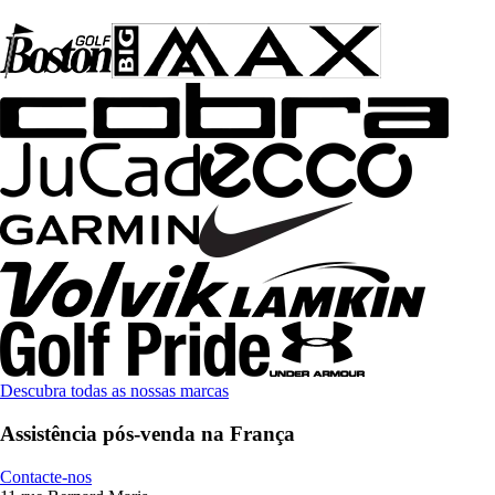
Descubra todas as nossas marcas
Assistência pós-venda na França
Contacte-nos