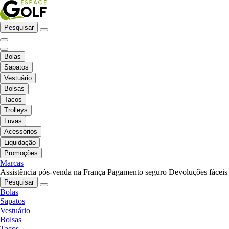
Pesquisar
Bolas
Sapatos
Vestuário
Bolsas
Tacos
Trolleys
Luvas
Acessórios
Liquidação
Promoções
Marcas
Assistência pós-venda na França
Pagamento seguro
Devoluções fáceis
Pesquisar
Bolas
Sapatos
Vestuário
Bolsas
Tacos