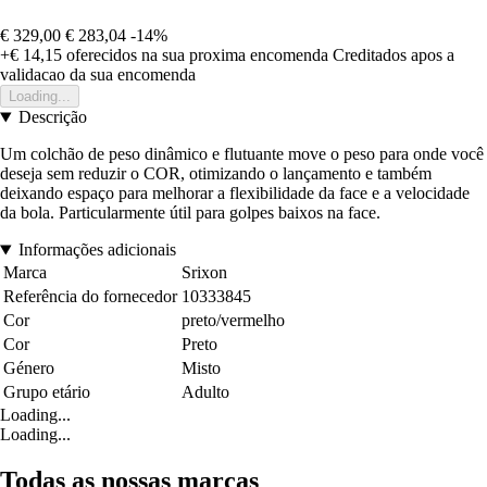
€ 329,00
€ 283,04
-14%
+€ 14,15
oferecidos na sua proxima encomenda
Creditados apos a
validacao da sua encomenda
Loading...
Descrição
Um colchão de peso dinâmico e flutuante move o peso para onde você
deseja sem reduzir o COR, otimizando o lançamento e também
deixando espaço para melhorar a flexibilidade da face e a velocidade
da bola. Particularmente útil para golpes baixos na face.
Informações adicionais
Marca
Srixon
Referência do fornecedor
10333845
Cor
preto/vermelho
Cor
Preto
Género
Misto
Grupo etário
Adulto
Loading...
Loading...
Todas as nossas marcas