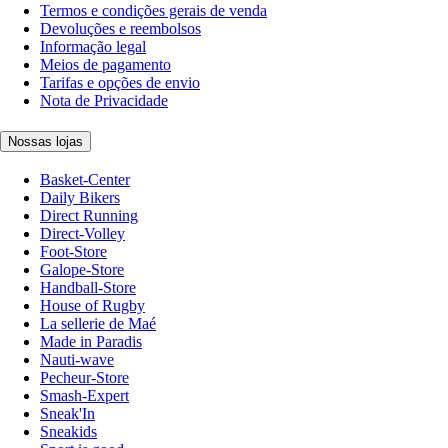
Termos e condições gerais de venda
Devoluções e reembolsos
Informação legal
Meios de pagamento
Tarifas e opções de envio
Nota de Privacidade
Nossas lojas
Basket-Center
Daily Bikers
Direct Running
Direct-Volley
Foot-Store
Galope-Store
Handball-Store
House of Rugby
La sellerie de Maé
Made in Paradis
Nauti-wave
Pecheur-Store
Smash-Expert
Sneak'In
Sneakids