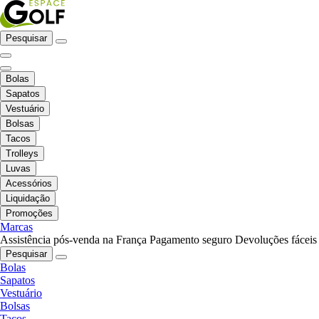
Pesquisar
Bolas
Sapatos
Vestuário
Bolsas
Tacos
Trolleys
Luvas
Acessórios
Liquidação
Promoções
Marcas
Assistência pós-venda na França
Pagamento seguro
Devoluções fáceis
Pesquisar
Bolas
Sapatos
Vestuário
Bolsas
Tacos