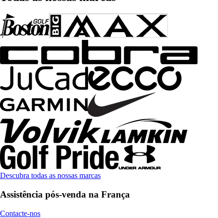
Descubra todas as nossas marcas
Assistência pós-venda na França
Contacte-nos