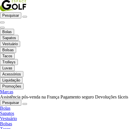
Pesquisar
Bolas
Sapatos
Vestuário
Bolsas
Tacos
Trolleys
Luvas
Acessórios
Liquidação
Promoções
Marcas
Assistência pós-venda na França
Pagamento seguro
Devoluções fáceis
Pesquisar
Bolas
Sapatos
Vestuário
Bolsas
Tacos