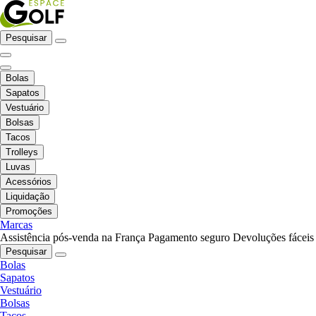
Pesquisar
Bolas
Sapatos
Vestuário
Bolsas
Tacos
Trolleys
Luvas
Acessórios
Liquidação
Promoções
Marcas
Assistência pós-venda na França
Pagamento seguro
Devoluções fáceis
Pesquisar
Bolas
Sapatos
Vestuário
Bolsas
Tacos