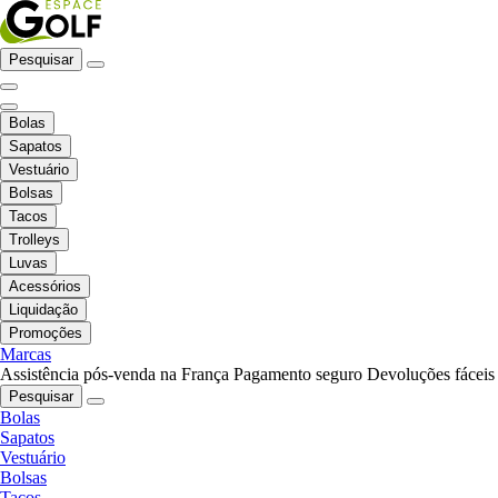
Pesquisar
Bolas
Sapatos
Vestuário
Bolsas
Tacos
Trolleys
Luvas
Acessórios
Liquidação
Promoções
Marcas
Assistência pós-venda na França
Pagamento seguro
Devoluções fáceis
Pesquisar
Bolas
Sapatos
Vestuário
Bolsas
Tacos