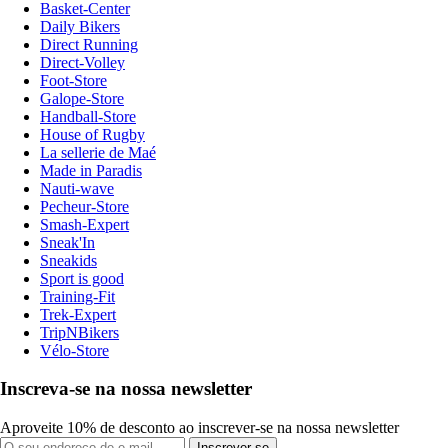
Basket-Center
Daily Bikers
Direct Running
Direct-Volley
Foot-Store
Galope-Store
Handball-Store
House of Rugby
La sellerie de Maé
Made in Paradis
Nauti-wave
Pecheur-Store
Smash-Expert
Sneak'In
Sneakids
Sport is good
Training-Fit
Trek-Expert
TripNBikers
Vélo-Store
Inscreva-se na nossa newsletter
Aproveite 10% de desconto ao inscrever-se na nossa newsletter
Inscrever-se