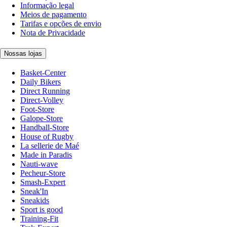
Informação legal
Meios de pagamento
Tarifas e opções de envio
Nota de Privacidade
Nossas lojas
Basket-Center
Daily Bikers
Direct Running
Direct-Volley
Foot-Store
Galope-Store
Handball-Store
House of Rugby
La sellerie de Maé
Made in Paradis
Nauti-wave
Pecheur-Store
Smash-Expert
Sneak'In
Sneakids
Sport is good
Training-Fit