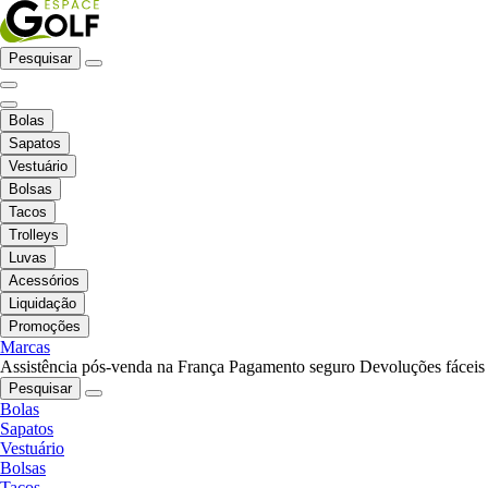
Pesquisar
Bolas
Sapatos
Vestuário
Bolsas
Tacos
Trolleys
Luvas
Acessórios
Liquidação
Promoções
Marcas
Assistência pós-venda na França
Pagamento seguro
Devoluções fáceis
Pesquisar
Bolas
Sapatos
Vestuário
Bolsas
Tacos