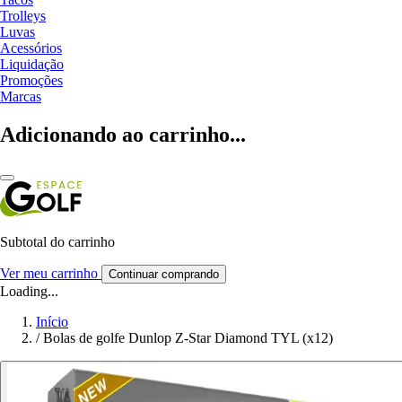
Trolleys
Luvas
Acessórios
Liquidação
Promoções
Marcas
Adicionando ao carrinho...
Subtotal do carrinho
Ver meu carrinho
Continuar comprando
Loading...
Início
/
Bolas de golfe Dunlop Z-Star Diamond TYL (x12)