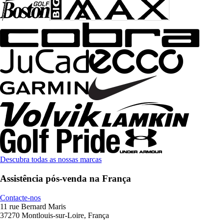
Descubra todas as nossas marcas
Assistência pós-venda na França
Contacte-nos
11 rue Bernard Maris
37270 Montlouis-sur-Loire, França