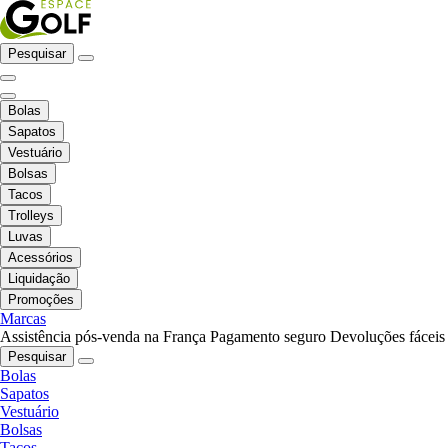
Pesquisar
Bolas
Sapatos
Vestuário
Bolsas
Tacos
Trolleys
Luvas
Acessórios
Liquidação
Promoções
Marcas
Assistência pós-venda na França
Pagamento seguro
Devoluções fáceis
Pesquisar
Bolas
Sapatos
Vestuário
Bolsas
Tacos