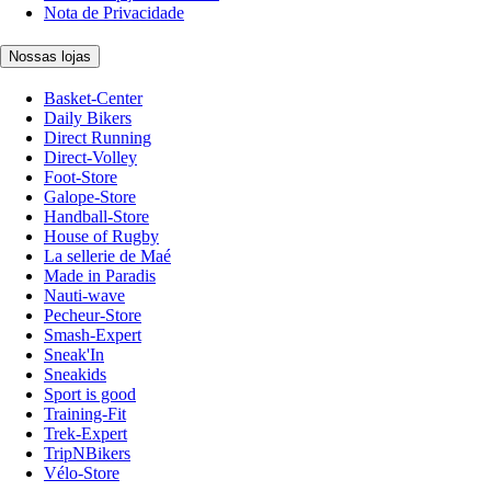
Nota de Privacidade
Nossas lojas
Basket-Center
Daily Bikers
Direct Running
Direct-Volley
Foot-Store
Galope-Store
Handball-Store
House of Rugby
La sellerie de Maé
Made in Paradis
Nauti-wave
Pecheur-Store
Smash-Expert
Sneak'In
Sneakids
Sport is good
Training-Fit
Trek-Expert
TripNBikers
Vélo-Store