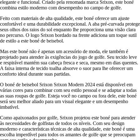
elegante e funcional. Criado pela renomada marca Srixon, este boné
combina estilo moderno com desempenho no campo de golfe.
Feito com materiais de alta qualidade, este boné oferece um ajuste
confortável e uma durabilidade excepcional. A aba pré-curvada protege
seus olhos dos raios do sol enquanto lhe proporciona uma visão clara
no percurso. O logo Srixon bordado na frente adiciona um toque sutil
de estilo a este boné de beisebol.
Mas este boné não é apenas um acessório de moda, ele também é
projetado para atender às exigências do jogo de golfe. Seu tecido leve
e respirável mantém sua cabeça fresca e seca, mesmo em dias quentes.
A faixa interna de tecido toalha absorve o suor para lhe oferecer um
conforto ideal durante suas partidas.
O boné de beisebol Srixon Srixon Modern 2024 está disponível em
várias cores para combinar com seu estilo pessoal e se adaptar a todas
as suas roupas de golfe. Esteja você no campo ou fora dele, este boné
será seu melhor aliado para um visual elegante e um desempenho
imbatível.
Como apaixonados por golfe, Srixon projetou este boné para atender
às necessidades de golfistas de todos os níveis. Com seu design
moderno e características técnicas de alta qualidade, este boné é uma
escolha imperdível para todos os amantes de golfe que se preocupam