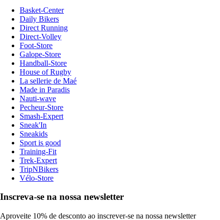
Basket-Center
Daily Bikers
Direct Running
Direct-Volley
Foot-Store
Galope-Store
Handball-Store
House of Rugby
La sellerie de Maé
Made in Paradis
Nauti-wave
Pecheur-Store
Smash-Expert
Sneak'In
Sneakids
Sport is good
Training-Fit
Trek-Expert
TripNBikers
Vélo-Store
Inscreva-se na nossa newsletter
Aproveite 10% de desconto ao inscrever-se na nossa newsletter