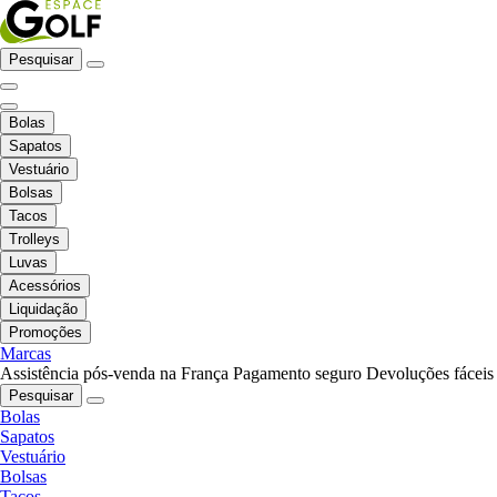
Pesquisar
Bolas
Sapatos
Vestuário
Bolsas
Tacos
Trolleys
Luvas
Acessórios
Liquidação
Promoções
Marcas
Assistência pós-venda na França
Pagamento seguro
Devoluções fáceis
Pesquisar
Bolas
Sapatos
Vestuário
Bolsas
Tacos