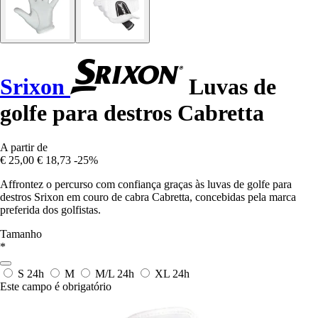
Srixon
Luvas de
golfe para destros Cabretta
A partir de
€ 25,00
€ 18,73
-25%
Affrontez o percurso com confiança graças às luvas de golfe para
destros Srixon em couro de cabra Cabretta, concebidas pela marca
preferida dos golfistas.
Tamanho
*
S
24h
M
M/L
24h
XL
24h
Este campo é obrigatório