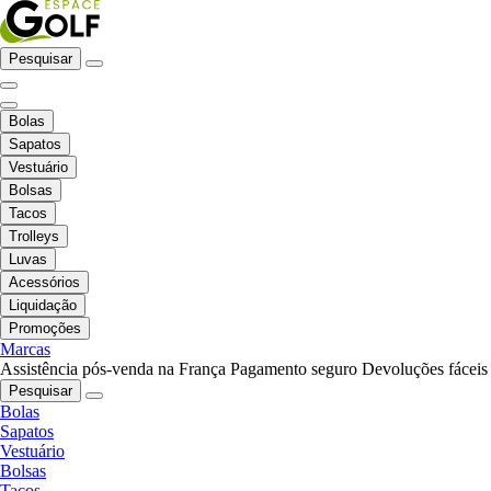
Pesquisar
Bolas
Sapatos
Vestuário
Bolsas
Tacos
Trolleys
Luvas
Acessórios
Liquidação
Promoções
Marcas
Assistência pós-venda na França
Pagamento seguro
Devoluções fáceis
Pesquisar
Bolas
Sapatos
Vestuário
Bolsas
Tacos