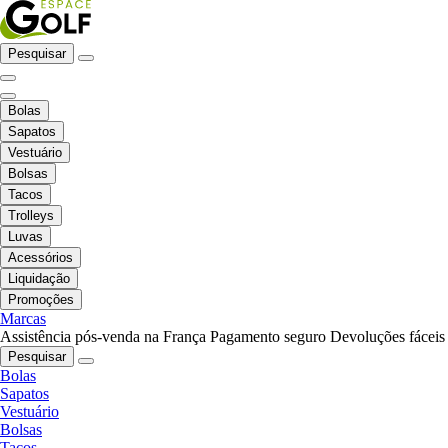
Pesquisar
Bolas
Sapatos
Vestuário
Bolsas
Tacos
Trolleys
Luvas
Acessórios
Liquidação
Promoções
Marcas
Assistência pós-venda na França
Pagamento seguro
Devoluções fáceis
Pesquisar
Bolas
Sapatos
Vestuário
Bolsas
Tacos