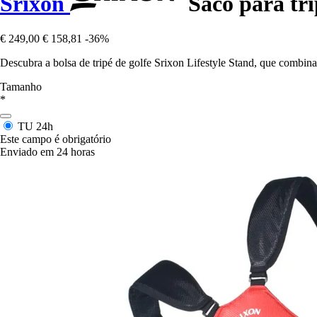
Srixon
Saco para tri
€ 249,00
€ 158,81
-36%
Descubra a bolsa de tripé de golfe Srixon Lifestyle Stand, que combin
Tamanho
*
TU
24h
Este campo é obrigatório
Enviado em 24 horas