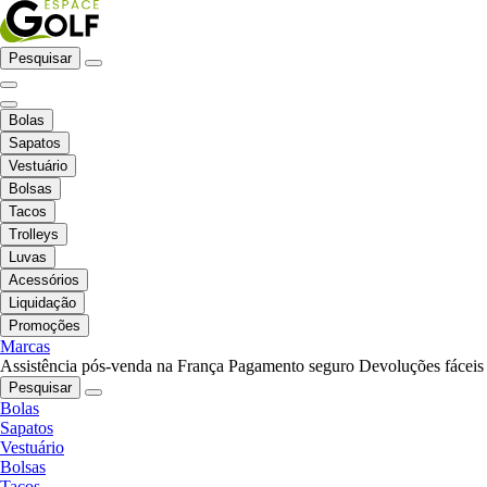
Pesquisar
Bolas
Sapatos
Vestuário
Bolsas
Tacos
Trolleys
Luvas
Acessórios
Liquidação
Promoções
Marcas
Assistência pós-venda na França
Pagamento seguro
Devoluções fáceis
Pesquisar
Bolas
Sapatos
Vestuário
Bolsas
Tacos