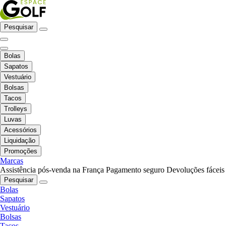
Pesquisar
Bolas
Sapatos
Vestuário
Bolsas
Tacos
Trolleys
Luvas
Acessórios
Liquidação
Promoções
Marcas
Assistência pós-venda na França
Pagamento seguro
Devoluções fáceis
Pesquisar
Bolas
Sapatos
Vestuário
Bolsas
Tacos