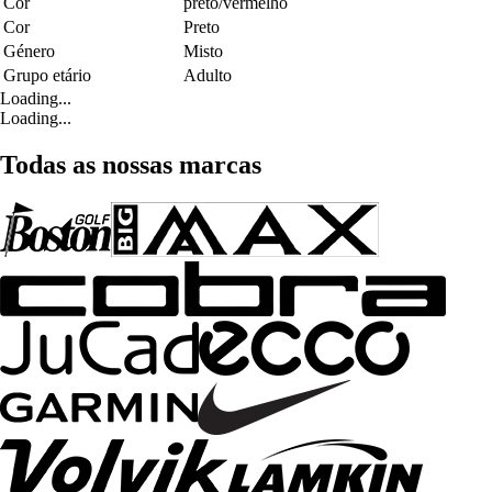
Cor
preto/vermelho
Cor
Preto
Género
Misto
Grupo etário
Adulto
Loading...
Loading...
Todas as nossas marcas