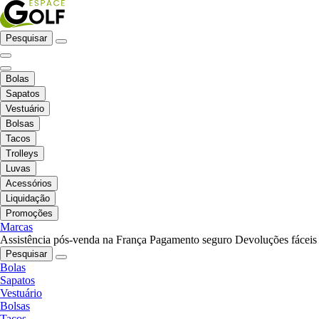
Pesquisar
Bolas
Sapatos
Vestuário
Bolsas
Tacos
Trolleys
Luvas
Acessórios
Liquidação
Promoções
Marcas
Assistência pós-venda na França
Pagamento seguro
Devoluções fáceis
Pesquisar
Bolas
Sapatos
Vestuário
Bolsas
Tacos