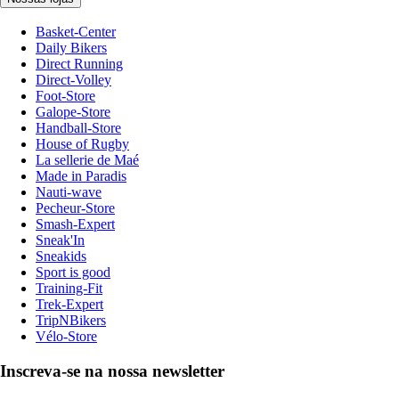
Basket-Center
Daily Bikers
Direct Running
Direct-Volley
Foot-Store
Galope-Store
Handball-Store
House of Rugby
La sellerie de Maé
Made in Paradis
Nauti-wave
Pecheur-Store
Smash-Expert
Sneak'In
Sneakids
Sport is good
Training-Fit
Trek-Expert
TripNBikers
Vélo-Store
Inscreva-se na nossa newsletter