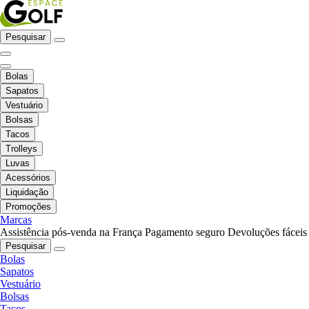
Pesquisar
Bolas
Sapatos
Vestuário
Bolsas
Tacos
Trolleys
Luvas
Acessórios
Liquidação
Promoções
Marcas
Assistência pós-venda na França
Pagamento seguro
Devoluções fáceis
Pesquisar
Bolas
Sapatos
Vestuário
Bolsas
Tacos