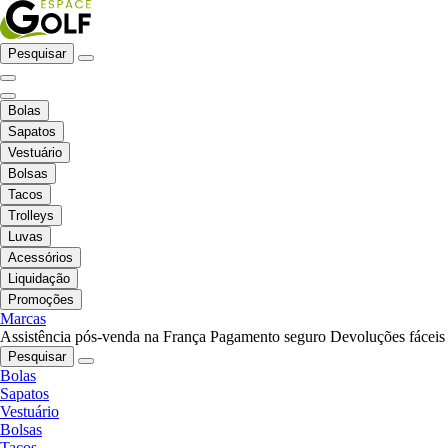
Pesquisar
Bolas
Sapatos
Vestuário
Bolsas
Tacos
Trolleys
Luvas
Acessórios
Liquidação
Promoções
Marcas
Assistência pós-venda na França
Pagamento seguro
Devoluções fáceis
Pesquisar
Bolas
Sapatos
Vestuário
Bolsas
Tacos