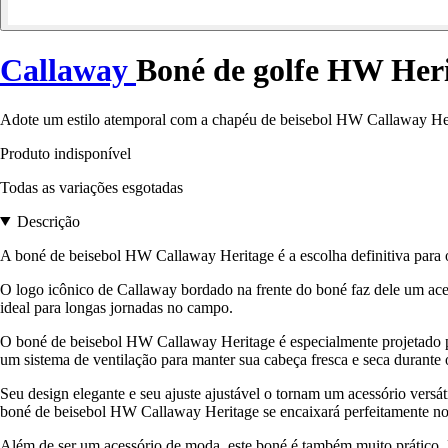
Callaway
Boné de golfe HW Her
Adote um estilo atemporal com a chapéu de beisebol HW Callaway Heri
Produto indisponível
Todas as variações esgotadas
Descrição
A boné de beisebol HW Callaway Heritage é a escolha definitiva para o
O logo icônico de Callaway bordado na frente do boné faz dele um acess
ideal para longas jornadas no campo.
O boné de beisebol HW Callaway Heritage é especialmente projetado par
um sistema de ventilação para manter sua cabeça fresca e seca durante 
Seu design elegante e seu ajuste ajustável o tornam um acessório versát
boné de beisebol HW Callaway Heritage se encaixará perfeitamente no 
Além de ser um acessório de moda, este boné é também muito prático. E