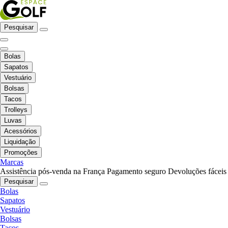
Pesquisar
Bolas
Sapatos
Vestuário
Bolsas
Tacos
Trolleys
Luvas
Acessórios
Liquidação
Promoções
Marcas
Assistência pós-venda na França
Pagamento seguro
Devoluções fáceis
Pesquisar
Bolas
Sapatos
Vestuário
Bolsas
Tacos