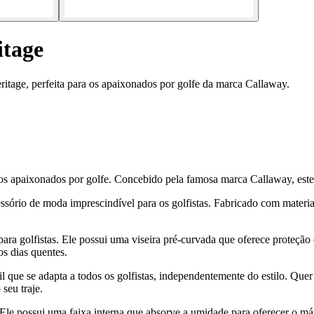
itage
tage, perfeita para os apaixonados por golfe da marca Callaway.
s apaixonados por golfe. Concebido pela famosa marca Callaway, este b
ório de moda imprescindível para os golfistas. Fabricado com materiais
a golfistas. Ele possui uma viseira pré-curvada que oferece proteção e
os dias quentes.
il que se adapta a todos os golfistas, independentemente do estilo. Que
seu traje.
le possui uma faixa interna que absorve a umidade para oferecer o máx