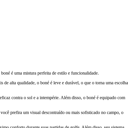
oné é uma mistura perfeita de estilo e funcionalidade.
 de alta qualidade, o boné é leve e durável, o que o torna uma escolha
ficaz contra o sol e a intempérie. Além disso, o boné é equipado com
r você prefira um visual descontraído ou mais sofisticado no campo, o
imo conforto durante suas partidas de golfe. Além disso, seu sistema