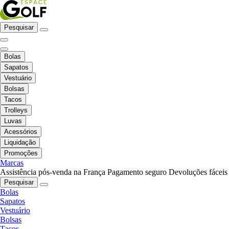
Pesquisar
Bolas
Sapatos
Vestuário
Bolsas
Tacos
Trolleys
Luvas
Acessórios
Liquidação
Promoções
Marcas
Assistência pós-venda na França
Pagamento seguro
Devoluções fáceis
Pesquisar
Bolas
Sapatos
Vestuário
Bolsas
Tacos