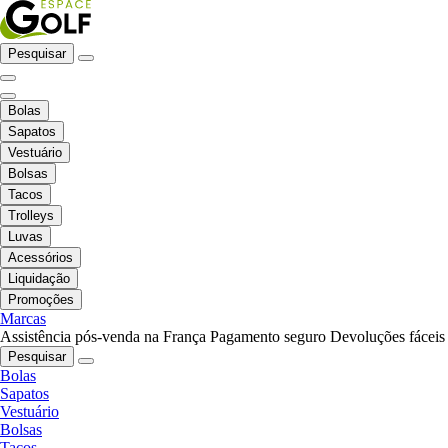
Pesquisar
Bolas
Sapatos
Vestuário
Bolsas
Tacos
Trolleys
Luvas
Acessórios
Liquidação
Promoções
Marcas
Assistência pós-venda na França
Pagamento seguro
Devoluções fáceis
Pesquisar
Bolas
Sapatos
Vestuário
Bolsas
Tacos