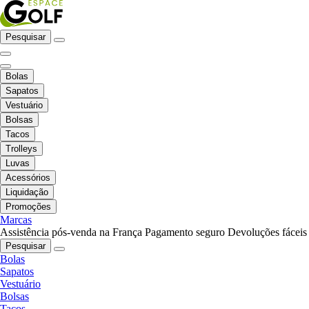
Pesquisar
Bolas
Sapatos
Vestuário
Bolsas
Tacos
Trolleys
Luvas
Acessórios
Liquidação
Promoções
Marcas
Assistência pós-venda na França
Pagamento seguro
Devoluções fáceis
Pesquisar
Bolas
Sapatos
Vestuário
Bolsas
Tacos