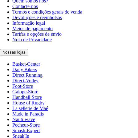
Quem somos nós?
Contacte-nos
Termos e condições gerais de venda
Devoluções e reembolsos
Informação legal
Meios de pagamento
Tarifas e opções de envio
Nota de Privacidade
Nossas lojas
Basket-Center
Daily Bikers
Direct Running
Direct-Volley
Foot-Store
Galope-Store
Handball-Store
House of Rugby
La sellerie de Maé
Made in Paradis
Nauti-wave
Pecheur-Store
Smash-Expert
Sneak'In