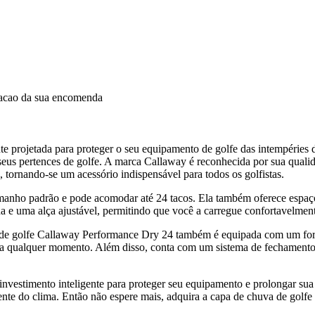
dacao da sua encomenda
 projetada para proteger o seu equipamento de golfe das intempéries 
eus pertences de golfe. A marca Callaway é reconhecida por sua qualida
, tornando-se um acessório indispensável para todos os golfistas.
amanho padrão e pode acomodar até 24 tacos. Ela também oferece espaço 
da e uma alça ajustável, permitindo que você a carregue confortavelmen
 de golfe Callaway Performance Dry 24 também é equipada com um forr
 a qualquer momento. Além disso, conta com um sistema de fechamento
investimento inteligente para proteger seu equipamento e prolongar sua 
mente do clima. Então não espere mais, adquira a capa de chuva de gol