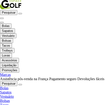
Pesquisar
Bolas
Sapatos
Vestuário
Bolsas
Tacos
Trolleys
Luvas
Acessórios
Liquidação
Promoções
Marcas
Assistência pós-venda na França
Pagamento seguro
Devoluções fáceis
Pesquisar
Bolas
Sapatos
Vestuário
Bolsas
Tacos