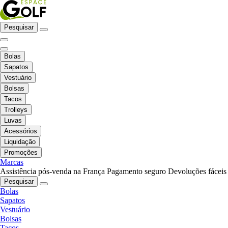
Pesquisar
Bolas
Sapatos
Vestuário
Bolsas
Tacos
Trolleys
Luvas
Acessórios
Liquidação
Promoções
Marcas
Assistência pós-venda na França
Pagamento seguro
Devoluções fáceis
Pesquisar
Bolas
Sapatos
Vestuário
Bolsas
Tacos