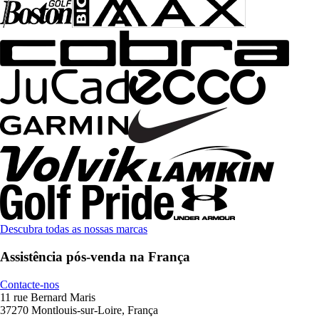
Descubra todas as nossas marcas
Assistência pós-venda na França
Contacte-nos
11 rue Bernard Maris
37270 Montlouis-sur-Loire, França