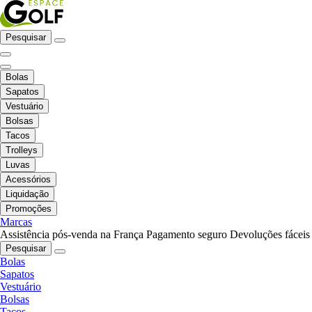
Pesquisar
Bolas
Sapatos
Vestuário
Bolsas
Tacos
Trolleys
Luvas
Acessórios
Liquidação
Promoções
Marcas
Assistência pós-venda na França
Pagamento seguro
Devoluções fáceis
Pesquisar
Bolas
Sapatos
Vestuário
Bolsas
Tacos