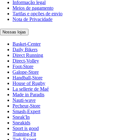
Informação legal
Meios de pagamento
Tarifas e opções de envio
Nota de Privacidade
Nossas lojas
Basket-Center
Daily Bikers
Direct Running
Direct-Volley
Foot-Store
Galope-Store
Handball-Store
House of Rugby
La sellerie de Maé
Made in Paradis
Nauti-wave
Pecheur-Store
Smash-Expert
Sneak'In
Sneakids
Sport is good
Training-Fit
Trek-Expert