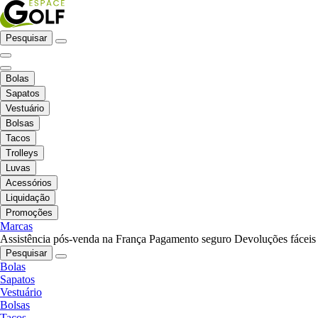
Pesquisar
Bolas
Sapatos
Vestuário
Bolsas
Tacos
Trolleys
Luvas
Acessórios
Liquidação
Promoções
Marcas
Assistência pós-venda na França
Pagamento seguro
Devoluções fáceis
Pesquisar
Bolas
Sapatos
Vestuário
Bolsas
Tacos