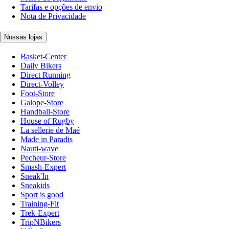
Tarifas e opções de envio
Nota de Privacidade
Nossas lojas
Basket-Center
Daily Bikers
Direct Running
Direct-Volley
Foot-Store
Galope-Store
Handball-Store
House of Rugby
La sellerie de Maé
Made in Paradis
Nauti-wave
Pecheur-Store
Smash-Expert
Sneak'In
Sneakids
Sport is good
Training-Fit
Trek-Expert
TripNBikers